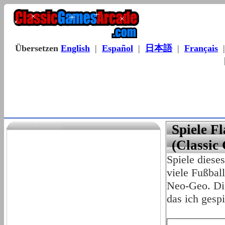
Übersetzen
English
|
Español
|
日本語
|
Français
Spiele F
(Classic
Spiele dieses
viele Fußbal
Neo-Geo. Die
das ich gespi