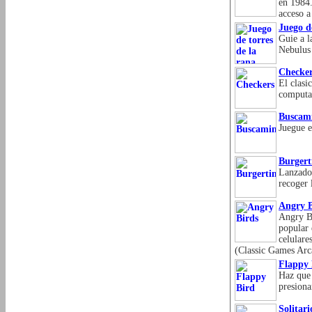
en 1984.
acceso a
Juego d
Guie a l
Nebulus 
Checke
El clasi
computa
Buscam
Juegue e
Burger
Lanzado 
recoger 
Angry B
Angry Bi
popular 
celulare
(Classic Games Arc
Flappy 
Haz que 
presiona
Solitari