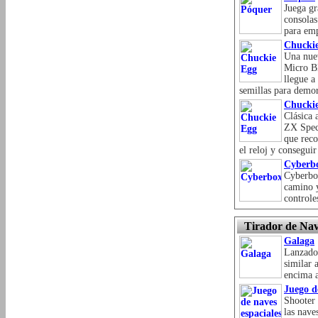
Juega gr
consolas
para emp
Chucki
Una nuev
Micro B
llegue a
semillas para demor
Chucki
Clásica 
ZX Spect
que reco
el reloj y conseguir
Cyberb
Cyberbox
camino y
controle
Tirador de Nav
Galaga
Lanzado 
similar 
encima a
Juego d
Shooter 
las nave