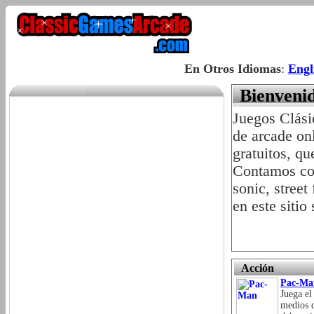
En Otros Idiomas
:
Engl
Bienvenid
Juegos Clási
de arcade on
gratuitos, q
Contamos con
sonic, street
en este sitio
Acción
Pac-Ma
Juega el
medios d