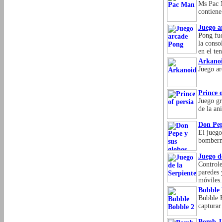
Ms Pac 
contiene
Juego a
Pong fue
la conso
en el te
Arkano
Juego ar
Prince o
Juego gr
de la an
Don Pep
El juego
bomberma
Juego d
Controle
paredes 
móviles.
Bubble 
Bubble B
capturar
Bomb J