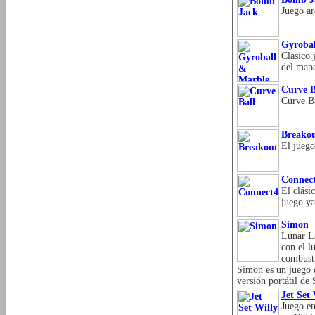
Juego ar
Gyroba
Clasico 
del map
Curve B
Curve Ba
Breako
El juego
Connec
El clási
juego ya
Simon
Lunar La
con el l
combusti
Simon es un juego d
versión portátil de
Jet Set 
Juego en