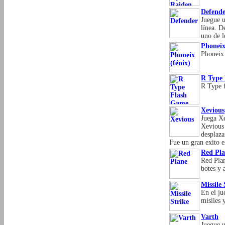
Defend
Juegue u
línea. D
uno de l
Phoneix
Phoneix 
R Type
R Type f
Xevious
Juega Xe
Xevious 
desplaza
Fue un gran exito 
Red Pl
Red Plan
botes y 
Missile 
En el ju
misiles 
Varth
Juegue u