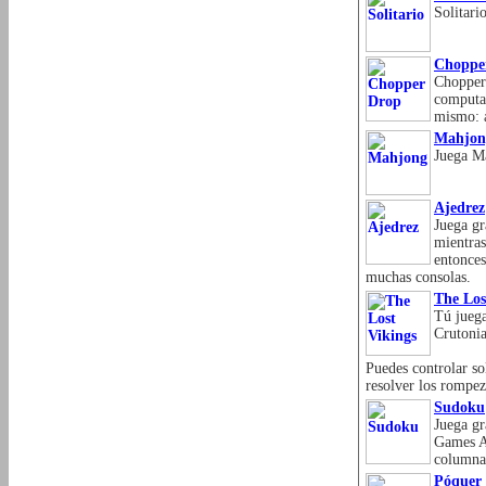
Solitari
Choppe
Chopper 
computad
mismo: a
Mahjon
Juega Ma
Ajedrez
Juega gr
mientras
entonces
muchas consolas.
The Los
Tú juega
Crutonia
Puedes controlar so
resolver los rompeza
Sudoku
Juega gr
Games Ar
columna 
Póquer