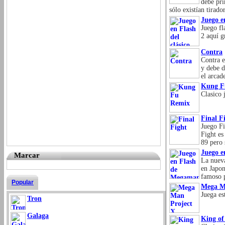
debe pri
sólo existían tirad
Juego en
Juego fl
2 aquí g
Contra
Contra e
y debe d
el arcad
Kung F
Clasico
Final F
Juego Fi
Fight es
89 pero 
Juego e
Marcar
La nuev
en Japon
famoso 
Popular
Mega M
Juega es
Tron
Galaga
King of 