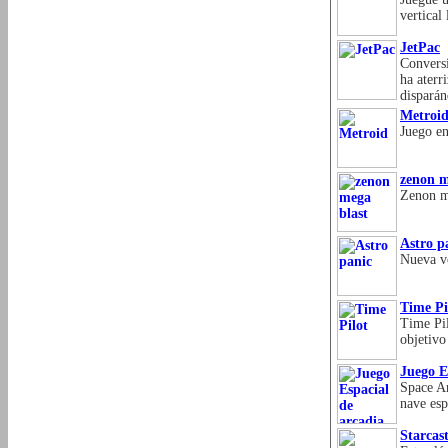
vertical
JetPac
Conversi
ha aterr
disparán
Metroi
Juego en
zenon m
Zenon me
Astro p
Nueva ve
Time Pi
Time Pil
objetivo
Juego E
Space Ar
nave esp
Starcast