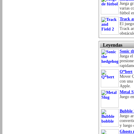
Juega gr
varias c
fútbol e
Track a
El juego
Track an
obstácul
Leyendas
Sonic t
Juega el
presione
rapidame
Q*bert
Mover Q*
con una 
Apple.
Metal S
Juego en
Bubble 
Juego ar
converti
y luego e
Ghosts 