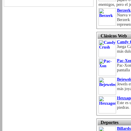
enemigos, pero el ju
Berzerk
Nueva ve
Berzerk 
represen
Clásicos Web
Candy 
Juega Ca
más dulc
Pac-Xo
Pac-Xon 
pantalla
Bejewel
Jewels e
más joya
Hexxag
Este es 
piedras.
Deportes
Billard