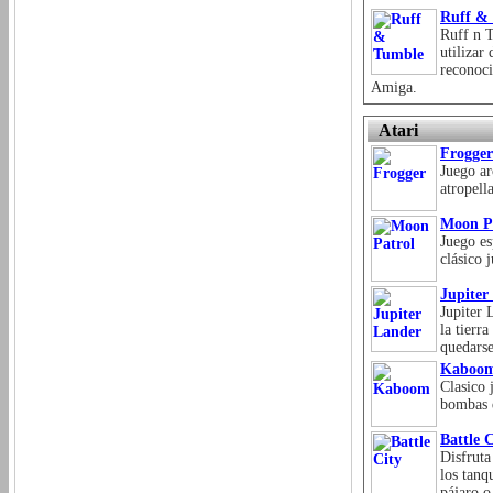
Ruff &
Ruff n T
utilizar
reconoci
Amiga.
Atari
Frogger
Juego ar
atropell
Moon P
Juego es
clásico 
Jupiter
Jupiter 
la tierr
quedarse
Kaboo
Clasico 
bombas q
Battle C
Disfruta
los tanq
pájaro o