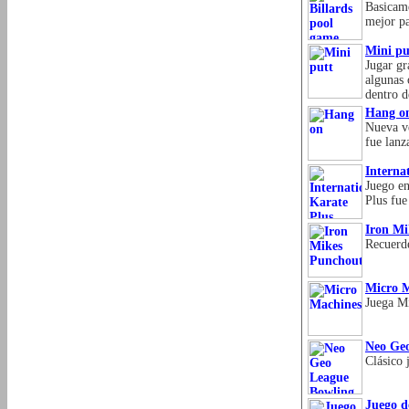
Basicame
mejor pa
Mini pu
Jugar gr
algunas 
dentro d
Hang o
Nueva ve
fue lan
Interna
Juego en
Plus fu
Iron Mi
Recuerde
Micro 
Juega Mi
Neo Ge
Clásico 
Juego d