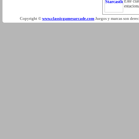
Este clá
estacion
Copyright ©
www.classicgamesarcade.com
Juegos y marcas son derech