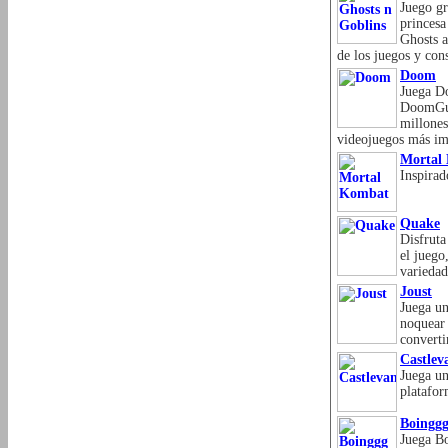
Juego gr
princesa
Ghosts a
de los juegos y cons
Doom
Juega Do
DoomGuy 
millone
videojuegos más imp
Mortal
Inspirad
Quake
Disfruta
el juego
variedad
Joust
Juega un
noquear 
converti
Castlev
Juega u
platafor
Boingg
Juega Bo