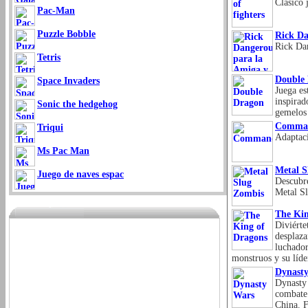
Clasico 
Pac-Man
Puzzle Bobble
Rick Da
Rick Dan
Tetris
Double
Space Invaders
Juega es
inspirad
Sonic the hedgehog
gemelos 
Comma
Triqui
Adaptac
Ms Pac Man
Metal S
Juego de naves espac
Descubre
Metal S
The Kin
Diviérte
desplaza
luchador
monstruos y su líde
Dynast
Dynasty 
combate 
China. F