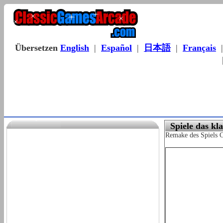
Übersetzen
English
|
Español
|
日本語
|
Français
Spiele das kl
Remake des Spiels C