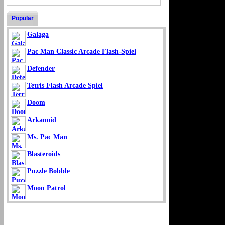
Populär
Galaga
Pac Man Classic Arcade Flash-Spiel
Defender
Tetris Flash Arcade Spiel
Doom
Arkanoid
Ms. Pac Man
Blasteroids
Puzzle Bobble
Moon Patrol