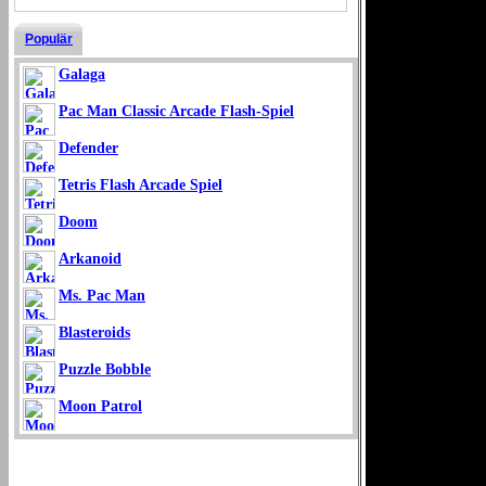
Populär
Galaga
Pac Man Classic Arcade Flash-Spiel
Defender
Tetris Flash Arcade Spiel
Doom
Arkanoid
Ms. Pac Man
Blasteroids
Puzzle Bobble
Moon Patrol