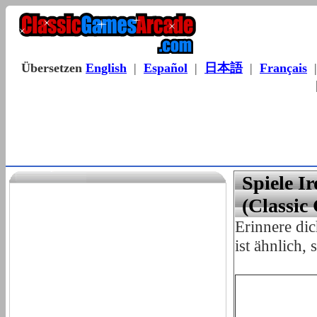
Übersetzen
English
|
Español
|
日本語
|
Français
Spiele I
(Classic
Erinnere di
ist ähnlich,