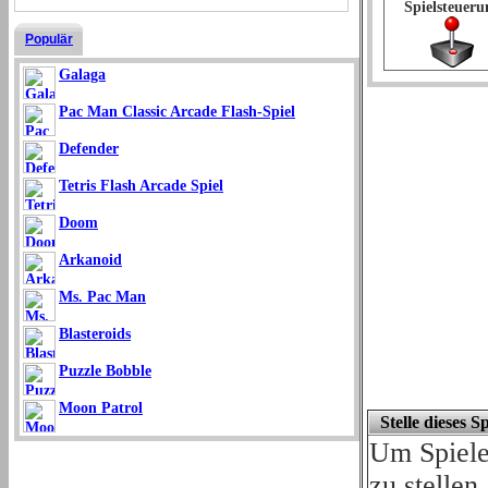
Spielsteueru
Populär
Galaga
Pac Man Classic Arcade Flash-Spiel
Defender
Tetris Flash Arcade Spiel
Doom
Arkanoid
Ms. Pac Man
Blasteroids
Puzzle Bobble
Moon Patrol
Stelle dieses S
Um Spiele
zu stelle