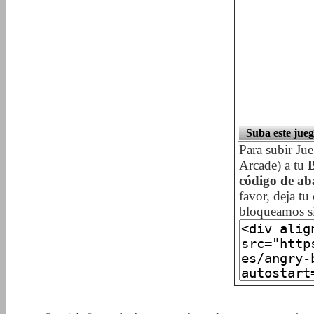
Suba este jueg
Para subir Ju
Arcade) a tu
B
código de ab
favor, deja t
bloqueamos si