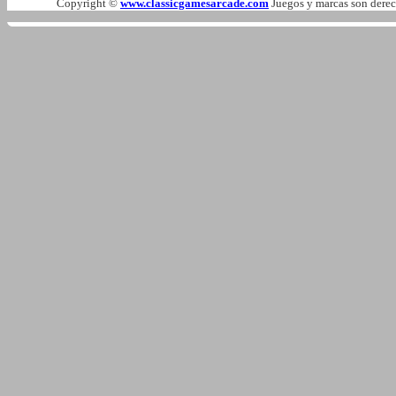
Copyright ©
www.classicgamesarcade.com
Juegos y marcas son derech