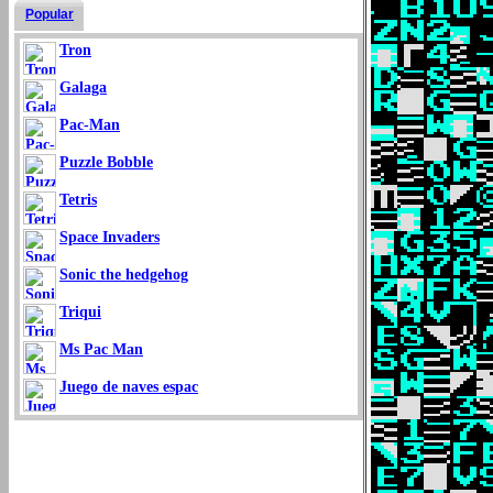
Popular
Tron
Galaga
Pac-Man
Puzzle Bobble
Tetris
Space Invaders
Sonic the hedgehog
Triqui
Ms Pac Man
Juego de naves espac