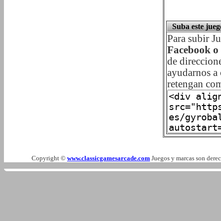
Suba este jueg
Para subir J
Facebook o 
de direccione
ayudarnos a 
retengan com
Copyright ©
www.classicgamesarcade.com
Juegos y marcas son derech