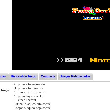
icias
Historial de Juego
Compartir
Juegos Relacionados
A: puño alto izquierdo
D: puño alto derecho
 Juego
Z: puño bajo izquierdo
X: puño bajo derecho
S: super upercut
Arriba: bloqueo alto-toque
Abajo: bloqueo bajo-toque