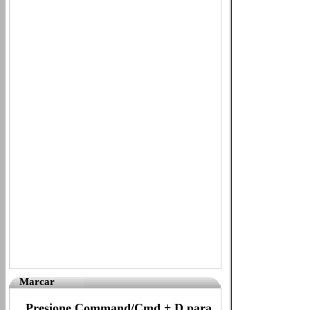
Marcar
Presione Command/Cmd + D para