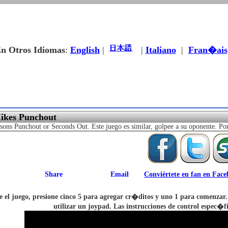
n Otros Idiomas
:
English
|
|
Italiano
|
Fran�ais
ikes Punchout
ons Punchout or Seconds Out. Este juego es similar, golpee a su oponente. Por 
Conviértete en fan en Fac
 el juego, presione cinco 5 para agregar cr�ditos y uno 1 para comenzar.
utilizar un joypad. Las instrucciones de control espec�f