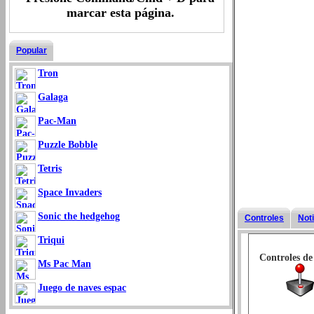
marcar esta página.
Popular
Tron
Galaga
Pac-Man
Puzzle Bobble
Tetris
Space Invaders
Sonic the hedgehog
Controles
Not
Triqui
Controles de
Ms Pac Man
Juego de naves espac