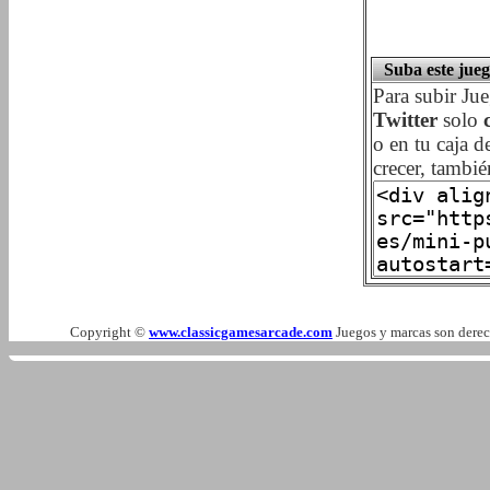
Suba este jueg
Para subir Ju
Twitter
solo
o en tu caja d
crecer, tambi
Copyright ©
www.classicgamesarcade.com
Juegos y marcas son derech