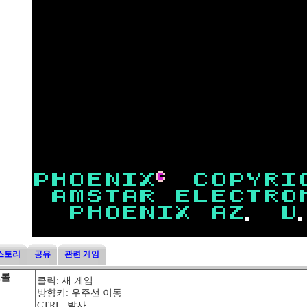
스토리
공유
관련 게임
트롤
클릭: 새 게임
방향키: 우주선 이동
CTRL: 발사