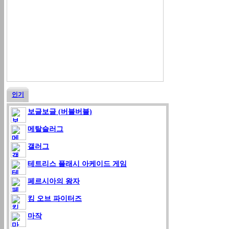
인기
보글보글 (버블버블)
메탈슬러그
갤러그
테트리스 플래시 아케이드 게임
페르시아의 왕자
킹 오브 파이터즈
마작