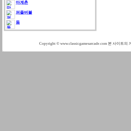
마계촌
퍼즐버블
둠
Copyright © www.classicgamesarcade.com