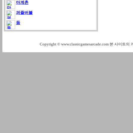
마계촌
퍼즐버블
둠
Copyright © www.classicgamesarcade.com