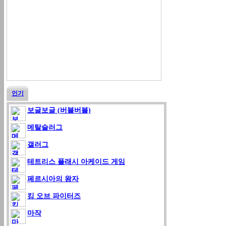
인기
보글보글 (버블버블)
메탈슬러그
갤러그
테트리스 플래시 아케이드 게임
페르시아의 왕자
킹 오브 파이터즈
마작