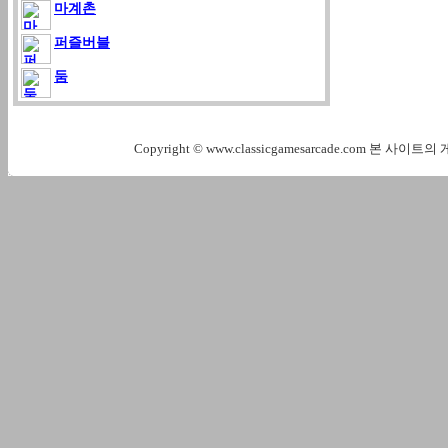
마계촌
퍼즐버블
둠
Copyright © www.classicgamesarcade.com