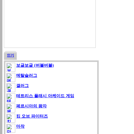
인기
보글보글 (버블버블)
메탈슬러그
갤러그
테트리스 플래시 아케이드 게임
페르시아의 왕자
킹 오브 파이터즈
마작