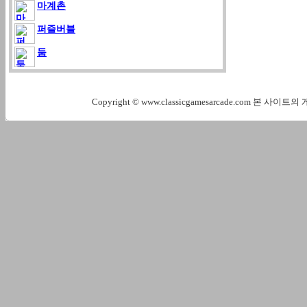
마계촌
퍼즐버블
둠
Copyright © www.classicgamesarcade.com