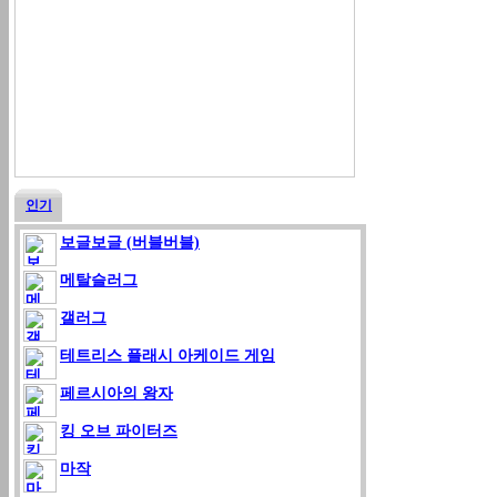
인기
보글보글 (버블버블)
메탈슬러그
갤러그
테트리스 플래시 아케이드 게임
페르시아의 왕자
킹 오브 파이터즈
마작