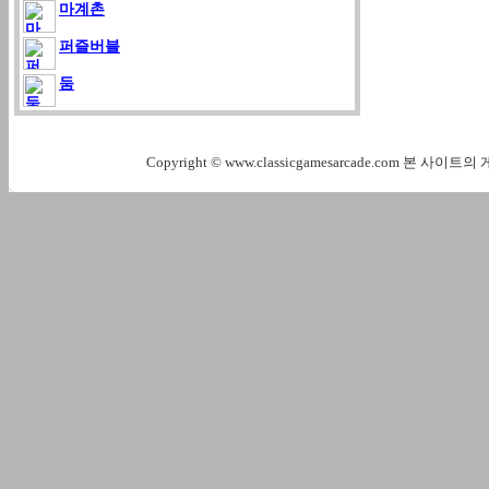
마계촌
퍼즐버블
둠
Copyright © www.classicgamesarcade.com