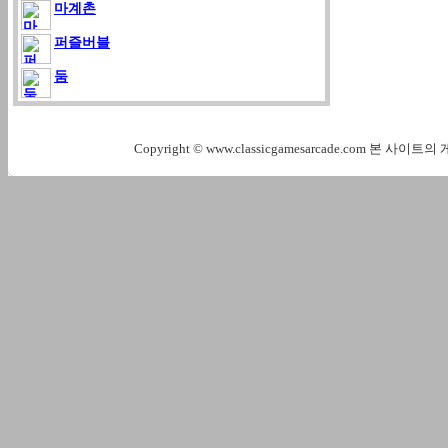
마계촌
퍼즐버블
둠
Copyright © www.classicgamesarcade.com