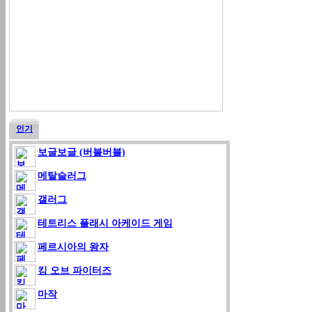
인기
보글보글 (버블버블)
메탈슬러그
갤러그
테트리스 플래시 아케이드 게임
페르시아의 왕자
킹 오브 파이터즈
마작