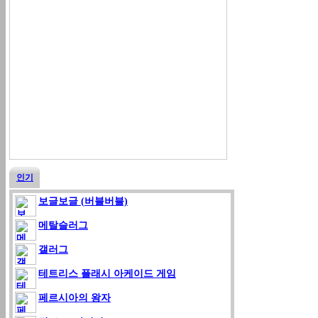
인기
보글보글 (버블버블)
메탈슬러그
갤러그
테트리스 플래시 아케이드 게임
페르시아의 왕자