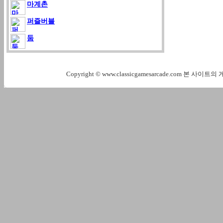
마계촌
퍼즐버블
둠
Copyright © www.classicgamesarcade.com