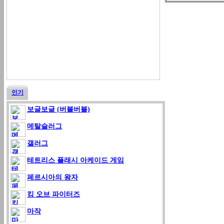
인기
보글보글 (버블버블)
메탈슬러그
갤러그
테트리스 플래시 아케이드 게임
페르시아의 왕자
킹 오브 파이터즈
마작