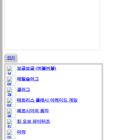
인기
보글보글 (버블버블)
메탈슬러그
갤러그
테트리스 플래시 아케이드 게임
페르시아의 왕자
킹 오브 파이터즈
마작