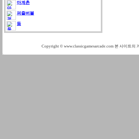
마계촌
퍼즐버블
둠
Copyright © www.classicgamesarcade.com