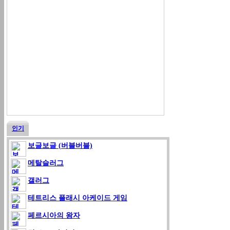
인기
보글보글 (버블버블)
메탈슬러그
갤러그
테트리스 플래시 아케이드 게임
페르시아의 왕자