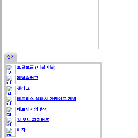
인기
보글보글 (버블버블)
메탈슬러그
갤러그
테트리스 플래시 아케이드 게임
페르시아의 왕자
킹 오브 파이터즈
마작