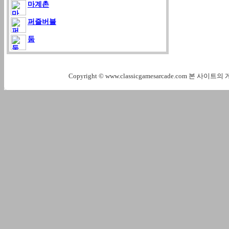
마계촌
퍼즐버블
둠
Copyright © www.classicgamesarcade.com