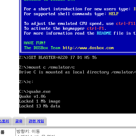
스토리
공유
관련 게임
방향키: 이동
트롤