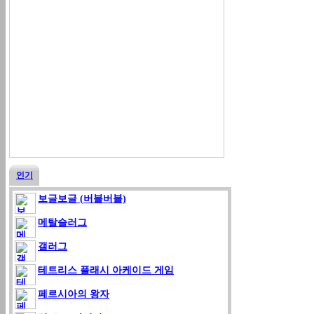
인기
보글보글 (버블버블)
메탈슬러그
갤러그
테트리스 플래시 아케이드 게임
페르시아의 왕자