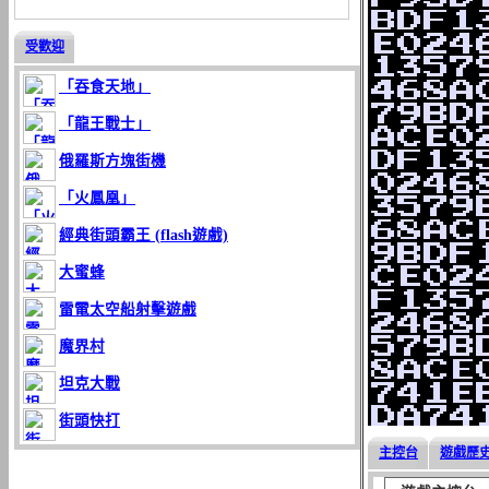
受歡迎
「吞食天地」
「龍王戰士」
俄羅斯方塊街機
「火鳳凰」
經典街頭霸王 (flash遊戲)
大蜜蜂
雷電太空船射擊遊戲
魔界村
坦克大戰
街頭快打
主控台
遊戲歷