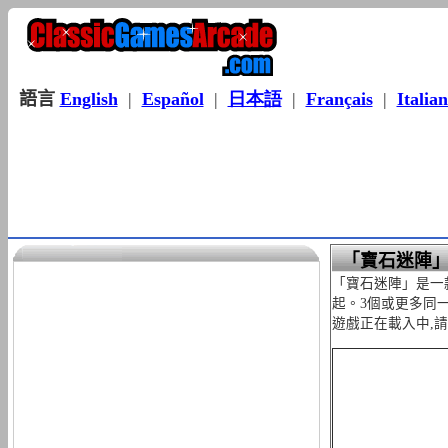
語言
English
|
Español
|
日本語
|
Français
|
Italia
「寶石迷陣
「寶石迷陣」是一
起。3個或更多同
遊戲正在載入中,