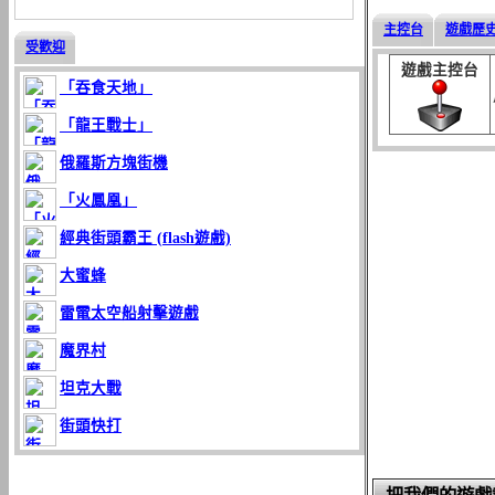
主控台
遊戲歷
受歡迎
遊戲主控台
「吞食天地」
「龍王戰士」
俄羅斯方塊街機
「火鳳凰」
經典街頭霸王 (flash遊戲)
大蜜蜂
雷電太空船射擊遊戲
魔界村
坦克大戰
街頭快打