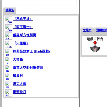
受歡迎
「吞食天地」
「龍王戰士」
主控台
遊戲歷
俄羅斯方塊街機
遊戲主控台
「火鳳凰」
經典街頭霸王 (flash遊戲)
大蜜蜂
雷電太空船射擊遊戲
魔界村
坦克大戰
街頭快打