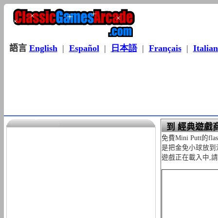
語言
English
|
Español
|
日本語
|
Français
|
Italia
到 經典遊戲商場 
免費Mini Putt
是把金免小球放到
遊戲正在載入中,