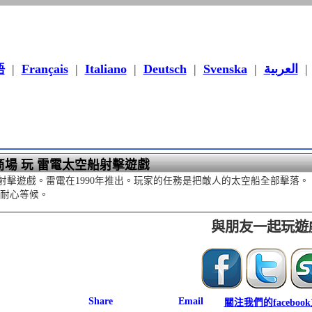
語
|
Français
|
Italiano
|
Deutsch
|
Svenska
|
العربية
商場 玩 雷電太空船射擊遊戲
射擊遊戲。雷電在1990年推出。玩家的任務是把敵人的太空船全部擊落。
請耐心等候。
與朋友一起玩遊
關注我們的faceboo