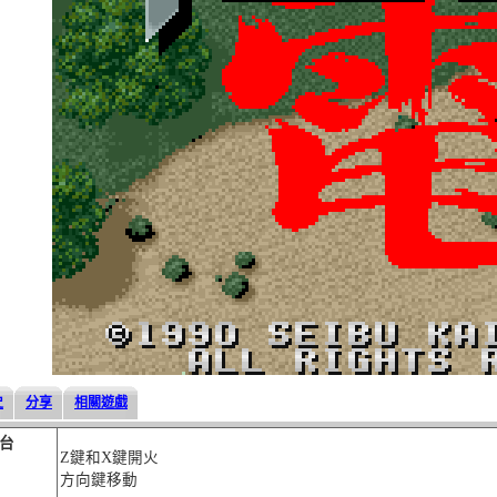
史
分享
相關遊戲
台
Z鍵和X鍵開火
方向鍵移動