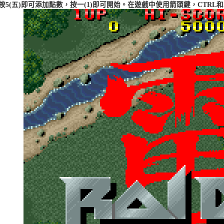
按5(五)即可添加點數，按一(1)即可開始。在遊戲中使用箭頭鍵，CTR