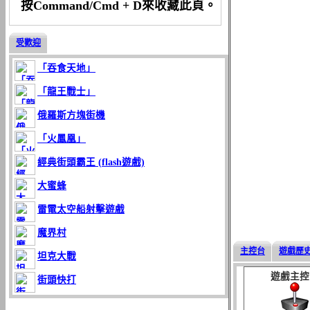
按Command/Cmd + D來收藏此頁。
受歡迎
「吞食天地」
「龍王戰士」
俄羅斯方塊街機
「火鳳凰」
經典街頭霸王 (flash遊戲)
大蜜蜂
雷電太空船射擊遊戲
魔界村
主控台
遊戲歷
坦克大戰
遊戲主控
街頭快打