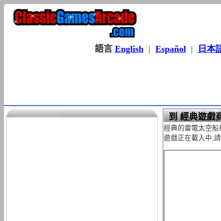
語言
English
|
Español
|
日本
到 經典遊戲
經典的雷電太空船
遊戲正在載入中,