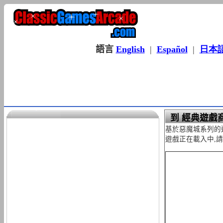
語言
English
|
Español
|
日本
到 經典遊戲
基於惡魔城系列的
遊戲正在載入中,