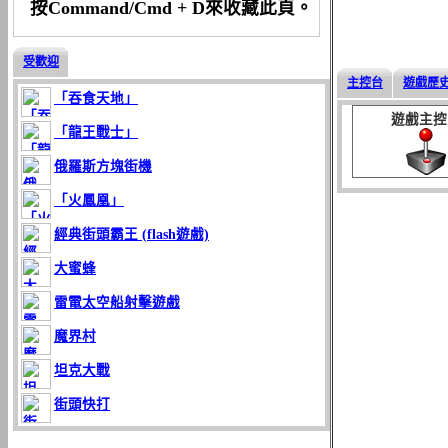
按Command/Cmd + D來收藏此頁。
受歡迎
主控台
遊戲歷
「吞食天地」
遊戲主控
「龍王戰士」
俄羅斯方塊街機
「火鳳凰」
經典街頭霸王 (flash遊戲)
大蜜蜂
雷電太空船射擊遊戲
魔界村
坦克大戰
街頭快打