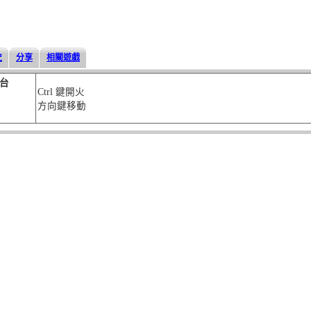
史
分享
相關遊戲
台
Ctrl 鍵開火
方向鍵移動