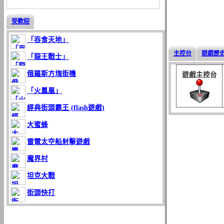
受歡迎
「吞食天地」
主控台
遊戲歷
「龍王戰士」
俄羅斯方塊街機
遊戲主控台
「火鳳凰」
經典街頭霸王 (flash遊戲)
大蜜蜂
雷電太空船射擊遊戲
魔界村
坦克大戰
街頭快打