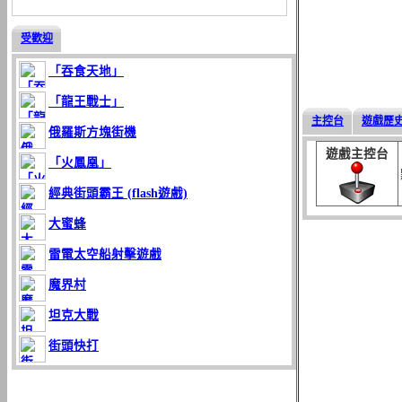
受歡迎
「吞食天地」
「龍王戰士」
主控台
遊戲歷
俄羅斯方塊街機
遊戲主控台
「火鳳凰」
經典街頭霸王 (flash遊戲)
大蜜蜂
雷電太空船射擊遊戲
魔界村
坦克大戰
街頭快打