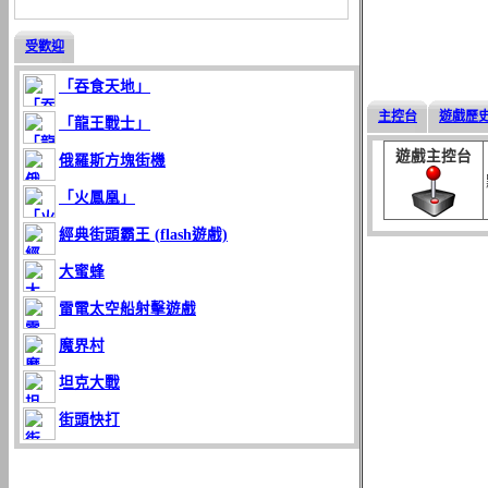
受歡迎
「吞食天地」
主控台
遊戲歷
「龍王戰士」
遊戲主控台
俄羅斯方塊街機
「火鳳凰」
經典街頭霸王 (flash遊戲)
大蜜蜂
雷電太空船射擊遊戲
魔界村
坦克大戰
街頭快打