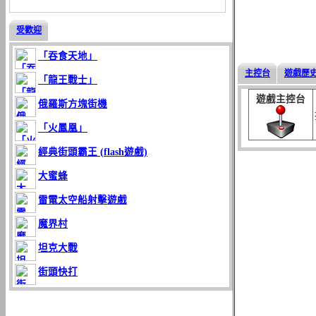
受歡迎
「吞食天地」
主控台
遊戲歷
「龍王戰士」
遊戲主控台
俄羅斯方塊街機
「火鳳凰」
經典街頭霸王 (flash遊戲)
大蜜蜂
雷電太空船射擊遊戲
魔界村
坦克大戰
街頭快打