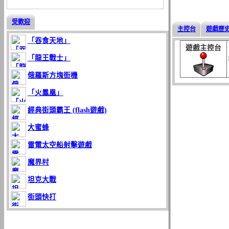
受歡迎
主控台
遊戲歷
「吞食天地」
遊戲主控台
「龍王戰士」
俄羅斯方塊街機
「火鳳凰」
經典街頭霸王 (flash遊戲)
大蜜蜂
雷電太空船射擊遊戲
魔界村
坦克大戰
街頭快打