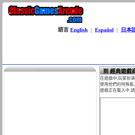
語言
English
|
Español
|
日本
到 經典遊戲
在遊戲中,玩家扮演
使用他們的特殊能
遊戲正在載入中,