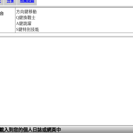
史
分享
相關遊戲
方向鍵移動
台
Q鍵換戰士
A鍵跳躍
S鍵特別技能
載入到您的個人日誌或網頁中