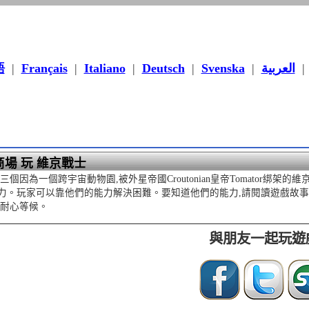
語
|
Français
|
Italiano
|
Deutsch
|
Svenska
|
العربية
商場 玩 維京戰士
三個因為一個跨宇宙動物園,被外星帝國Croutonian皇帝Tomator
力。玩家可以靠他們的能力解決困難。要知道他們的能力,請閱讀遊戲故
請耐心等候。
與朋友一起玩遊