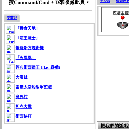
主控台
遊戲歷
按Command/Cmd + D來收藏此頁。
遊戲主控
受歡迎
「吞食天地」
「龍王戰士」
俄羅斯方塊街機
「火鳳凰」
經典街頭霸王 (flash遊戲)
大蜜蜂
雷電太空船射擊遊戲
魔界村
坦克大戰
街頭快打
把我們的遊戲