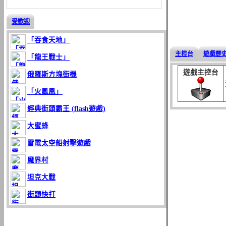
受歡迎
「吞食天地」
主控台
遊戲歷
「龍王戰士」
遊戲主控台
俄羅斯方塊街機
「火鳳凰」
經典街頭霸王 (flash遊戲)
大蜜蜂
雷電太空船射擊遊戲
魔界村
坦克大戰
街頭快打