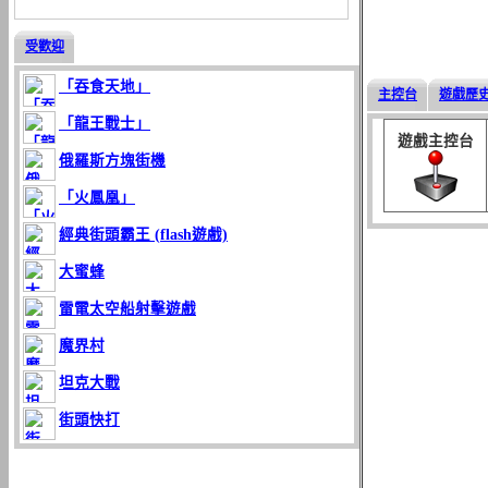
受歡迎
「吞食天地」
主控台
遊戲歷
「龍王戰士」
遊戲主控台
俄羅斯方塊街機
「火鳳凰」
經典街頭霸王 (flash遊戲)
大蜜蜂
雷電太空船射擊遊戲
魔界村
坦克大戰
街頭快打