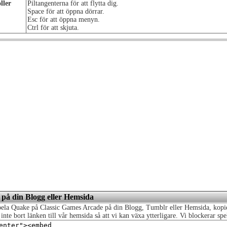
ller
Piltangenterna för att flytta dig.
Space för att öppna dörrar.
Esc för att öppna menyn.
Ctrl för att skjuta.
et på din Blogg eller Hemsida
Spela Quake på Classic Games Arcade på din Blogg, Tumblr eller Hemsida, kopier
 inte bort länken till vår hemsida så att vi kan växa ytterligare. Vi blockerar sp