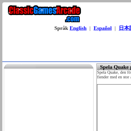
Språk
English
|
Español
|
日本
Spela Quake 
Spela Quake, den för
fiender med en stor 