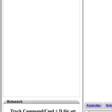
Bokmärk
Kontroller
Nyh
Tryck Command/Cmd + D för att