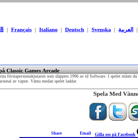
語
|
Français
|
Italiano
|
Deutsch
|
Svenska
|
العربية
på Classic Games Arcade
sta förstapersonsskjutaren som släpptes 1996 av id Software. I spelet måste du
arsenal av vapen. Vänta medan spelet laddar.
Spela Med Vänn
Gilla oss på Facebook