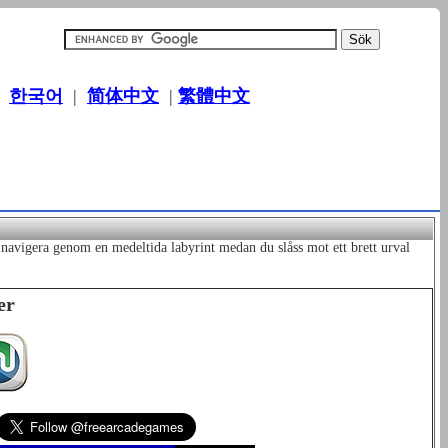
|
한국어
|
简体中文
|
繁體中文
 navigera genom en medeltida labyrint medan du slåss mot ett brett urval
er