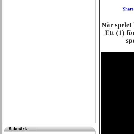
När spelet 
Ett (1) f
sp
Bokmärk