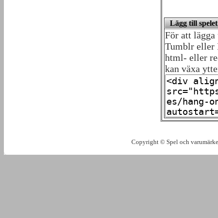
Lägg till spel
För att lägga
Tumblr eller 
html- eller re
kan växa ytte
Copyright © Spel och varumärken