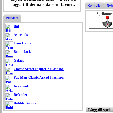
lägga till denna sida som favorit.
Kontroller
Nyh
Spelkontro
Populära
Röj
Asteroids
Tron Game
Bomb Jack
Galaga
Classic Street Fighter 2 Flashspel
Pac Man Classic Arkad Flashspel
Arkanoid
Defender
Bubble Bobble
Lägg till spel