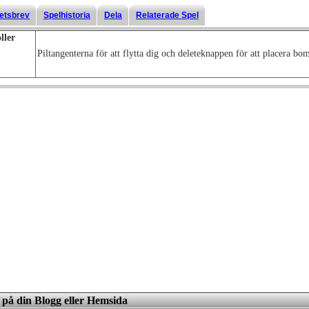
etsbrev
Spelhistoria
Dela
Relaterade Spel
ller
Piltangenterna för att flytta dig och deleteknappen för att placera bo
et på din Blogg eller Hemsida