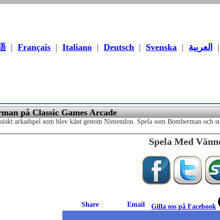
語
|
Français
|
Italiano
|
Deutsch
|
Svenska
|
العربية
man på Classic Games Arcade
siskt arkadspel som blev känt genom Nintendon. Spela som Bomberman och stän
Spela Med Vänn
Gilla oss på Facebook