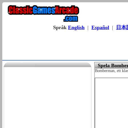
Språk
English
|
Español
|
日本
Spela Bomber
Bomberman, ett klas