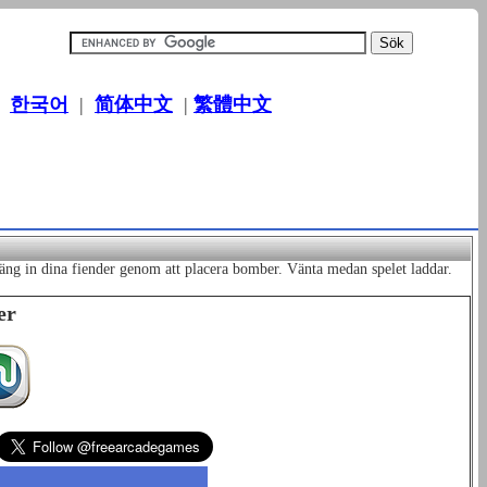
|
한국어
|
简体中文
|
繁體中文
g in dina fiender genom att placera bomber. Vänta medan spelet laddar.
er