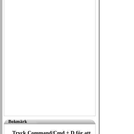
Bokmärk
Tryck Command/Cmd + D för att