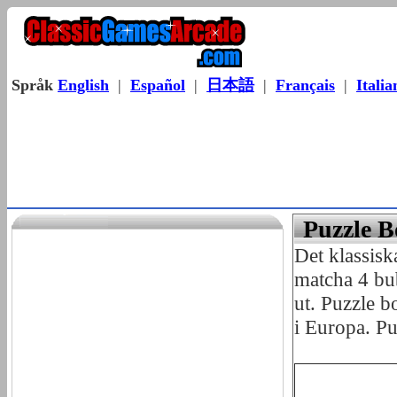
Språk
English
|
Español
|
日本語
|
Français
|
Italia
Puzzle B
Det klassis
matcha 4 bub
ut. Puzzle 
i Europa. Pu