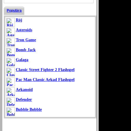
Populära
Röj
Asteroids
Tron Game
Bomb Jack
Galaga
Classic Street Fighter 2 Flashspel
Pac Man Classic Arkad Flashspel
Arkanoid
Defender
Bubble Bobble