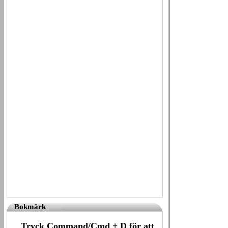
Bokmärk
Tryck Command/Cmd + D för att