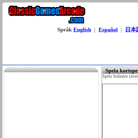
Språk
English
|
Español
|
日本
Spela kortspe
Spela Solitaire (äve