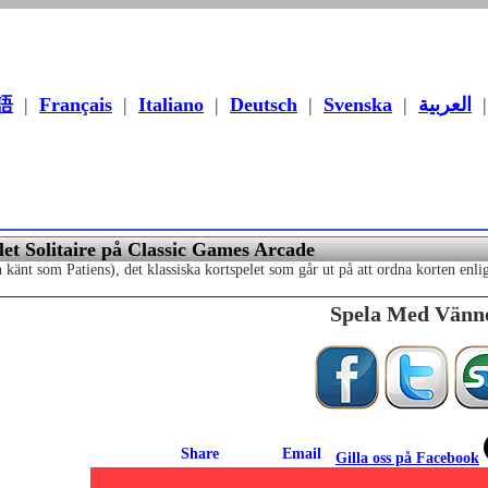
語
|
Français
|
Italiano
|
Deutsch
|
Svenska
|
العربية
let Solitaire på Classic Games Arcade
n känt som Patiens), det klassiska kortspelet som går ut på att ordna korten enli
Spela Med Vänn
Gilla oss på Facebook