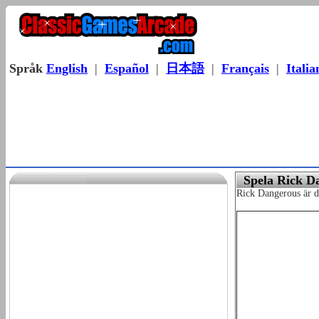
Språk
English
|
Español
|
日本語
|
Français
|
Italia
Spela Rick D
Rick Dangerous är de