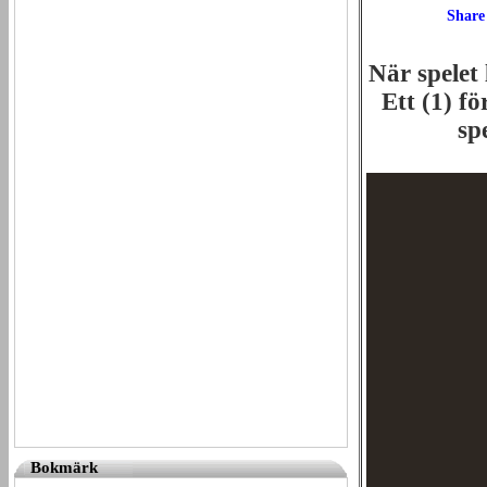
När spelet 
Ett (1) f
sp
Bokmärk