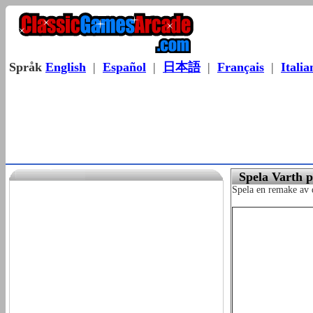
Språk
English
|
Español
|
日本語
|
Français
|
Italia
Spela Varth 
Spela en remake av d