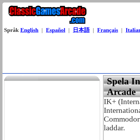
Språk
English
|
Español
|
日本語
|
Français
|
Italia
Spela I
Arcade
IK+ (Interna
Internation
Commodore 
laddar.