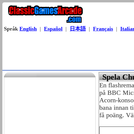
Språk
English
|
Español
|
日本語
|
Français
|
Italia
Spela Ch
En flashrema
på BBC Micr
Acorn-konsol
bana innan ti
få poäng. Vä