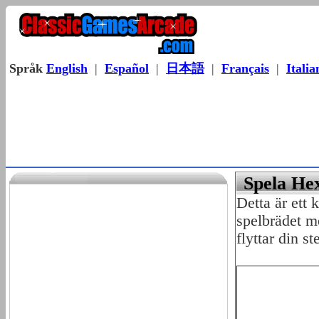
Språk
English
|
Español
|
日本語
|
Français
|
Italia
Spela Hex
Detta är ett 
spelbrädet m
flyttar din 