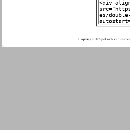
Copyright © Spel och varumärken