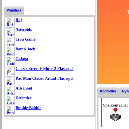
Populära
Röj
Asteroids
Tron Game
Bomb Jack
Galaga
Classic Street Fighter 2 Flashspel
Pac Man Classic Arkad Flashspel
Arkanoid
Kontroller
Nyh
Defender
Spelkontroller
Bubble Bobble