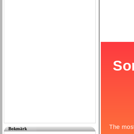
Bokmärk