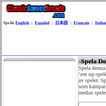
Språk
English
|
Español
|
日本語
|
Français
|
Italia
Spela Do
Spela denna
‘em up-spele
av spelet. S
som kämpar 
medan spelet