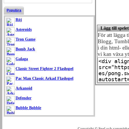
Populära
Röj
Lägg till spel
Asteroids
För att lägga 
Tron Game
Blogg, Tumblr
i din html- ell
Bomb Jack
vi kan växa yt
Galaga
Classic Street Fighter 2 Flashspel
Pac Man Classic Arkad Flashspel
Arkanoid
Defender
Bubble Bobble
Copyright © Spel och varumärken