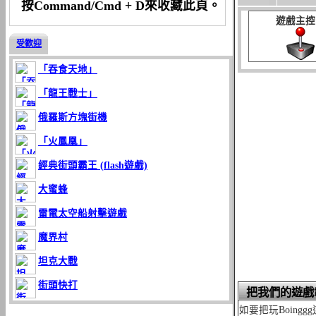
按Command/Cmd + D來收藏此頁。
遊戲主控
受歡迎
「吞食天地」
「龍王戰士」
俄羅斯方塊街機
「火鳳凰」
經典街頭霸王 (flash遊戲)
大蜜蜂
雷電太空船射擊遊戲
魔界村
坦克大戰
街頭快打
把我們的遊戲
如要把玩Boin