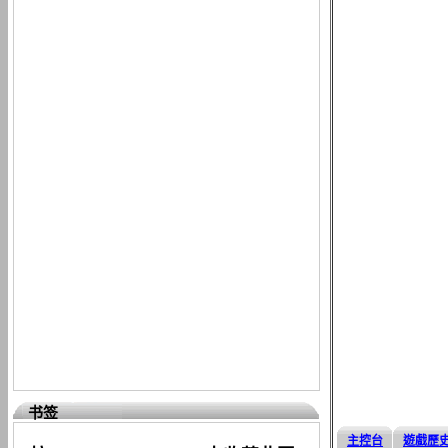
书签
主控台
遊戲歷