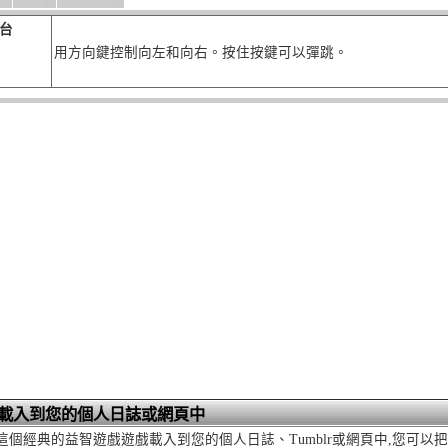
台
用方向鍵控制向左和向右。按住按鍵可以彈跳。
載入到您的個人日誌或網頁中
ggg這個經典的益智遊戲遊戲載入到您的個人日誌、Tumblr或網頁中,您可