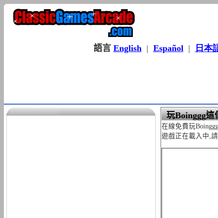
語言
English
|
Español
|
日本
玩Boingg
在線免費玩Boin
遊戲正在載入中,