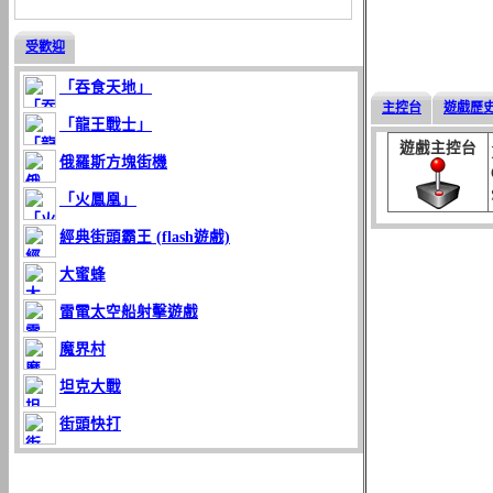
受歡迎
「吞食天地」
主控台
遊戲歷
「龍王戰士」
遊戲主控台
俄羅斯方塊街機
「火鳳凰」
經典街頭霸王 (flash遊戲)
大蜜蜂
雷電太空船射擊遊戲
魔界村
坦克大戰
街頭快打